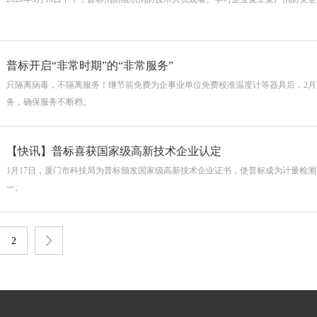
普标开启“非常时期”的“非常服务”
只隔离病毒，不隔离服务！继节前免费为企事业单位免费校准温度计等器具后，2月
务，确保服务不断档。
【快讯】普标喜获国家级高新技术企业认定
1月17日，厦门市科技局为普标颁发国家级高新技术企业证书，使普标成为计量检
一。
2