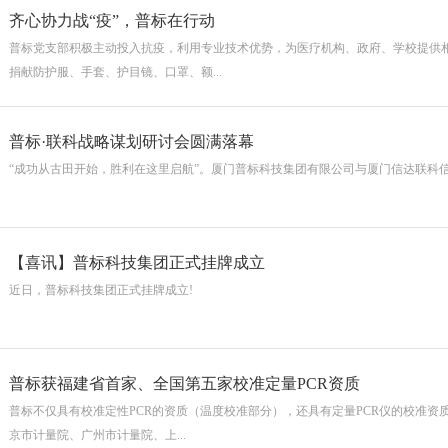
齐心协力战“疫”，普标在行动
普标党支部积极主动投入抗疫，利用专业技术优势，为医疗机构、政府、学校提供
捐献防护服、手套、护目镜、口罩、额...
普标·联科战略谋划研讨会圆满落幕
“成功从古田开始，胜利在这里启航”。厦门普标科技集团有限公司与厦门信达联科
【喜讯】普标科技集团正式挂牌成立
近日，普标科技集团正式挂牌成立!
普标获福建省首家、全国第五家校准定量PCR资质
普标不仅具有校准定性PCR的资质（温度校准部分），还具有定量PCR仪的校准资
京市计量院、广州市计量院、上...